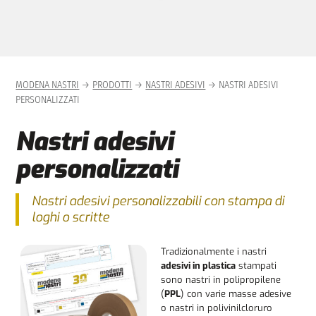
o
r
a
n
i
e
n
p
c
MODENA NASTRI
→
PRODOTTI
→
NASTRI ADESIVI
→ NASTRI ADESIVI
r
i
PERSONALIZZATI
i
p
m
a
Nastri adesivi
a
l
personalizzati
r
e
i
Nastri adesivi personalizzabili con stampa di
a
loghi o scritte
Tradizionalmente i nastri
adesivi in plastica
stampati
sono nastri in polipropilene
(
PPL
) con varie masse adesive
o nastri in polivinilcloruro