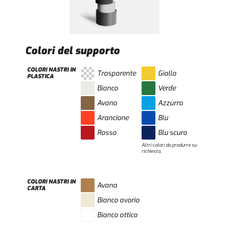
Colori del supporto
COLORI NASTRI IN
Trasparente
Giallo
PLASTICA
Bianco
Verde
Avana
Azzurro
Arancione
Blu
Rosso
Blu scuro
Altri colori da produrre su
richiesta.
COLORI NASTRI IN
Avana
CARTA
Bianco avorio
Bianco ottico